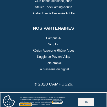
Club bande dessinée jeune
Atelier CodeGaming Adulte
Atelier Bande Dessinée Adulte
NOS PARTENAIRES
Campus26
Simplon
Région Auvergne-Rhône-Alpes
L’agglo Le Puy-en-Velay
Pôle emploi
La brasserie du digital
© 2020 CAMPUS26.
Ce site est protégé par reCAPTCHA. Les
règles de confidentialité
et les
En poursuivant votre navigation sur ce site, vous acceptez
l’utilisation de cookies pour recueillir des données de
conditions d’utilisation
de Google s’appliquent.
OK
statistiques. Vous pouvez consulter notre
politique de
confidentialité
p
our plus d’informations.