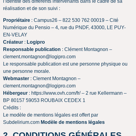
l’identité des différents intervenants dans le cadre de sa
réalisation et de son suivi :
Propriétaire
: Campus26 – 822 530 762 00019 – Cité
Numérique du Pensio – 4, rue du PNDF, 43000, LE PUY-
EN-VELAY
Créateur
:
Logipro
Responsable publication
: Clément Montagnon –
clement.montagnon@logipro.com
Le responsable publication est une personne physique ou
une personne morale.
Webmaster
: Clement Montagnon –
clement.montagnon@logipro.com
Hébergeur
: https://www.ovh.com/fr/ – 2 rue Kellermann –
BP 80157 59053 ROUBAIX CEDEX 1
Crédits :
Le modèle de mentions légales est offert par
Subdelirium.com
Modèle de mentions légales
2. CONDITIONS GÉNÉRALES